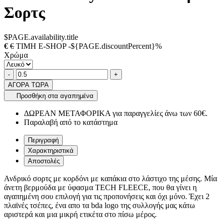
Σορτς
$PAGE.availability.title
€
€
ΤΙΜΗ E-SHOP -${PAGE.discountPercent}%
Χρώμα
Ποσότητα
product.increase.quantity
product.decrease.quantity
-
+
ΑΓΟΡΑ ΤΩΡΑ
Προσθήκη στα αγαπημένα
ΔΩΡΕΑΝ ΜΕΤΑΦΟΡΙΚΑ για παραγγελίες άνω των 60€.
Παραλαβή από το κατάστημα
Περιγραφή
Χαρακτηριστικά
Αποστολές
Ανδρικό σορτς με κορδόνι με καπάκια στο λάστιχο της μέσης. Μία
άνετη βερμούδα με ύφασμα TECH FLEECE, που θα γίνει η
αγαπημένη σου επιλογή για τις προπονήσεις και όχι μόνο. Έχει 2
πλαϊνές τσέπες, ένα απο τα bda logo της συλλογής μας κάτω
αριστερά και μια μικρή ετικέτα στο πίσω μέρος.