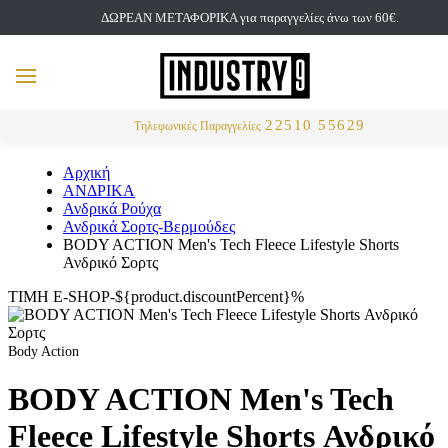
ΔΩΡΕΑΝ ΜΕΤΑΦΟΡΙΚΑ για παραγγελίες άνω των 60€.
but
MENU
Αναζήτηση
22510 55629
Τηλεφωνικές Παραγγελίες
Αρχική
ΑΝΔΡΙΚΑ
Ανδρικά Ρούχα
Ανδρικά Σορτς-Βερμούδες
BODY ACTION Men's Tech Fleece Lifestyle Shorts
Ανδρικό Σορτς
ΤΙΜΗ E-SHOP-${product.discountPercent}%
Body Action
BODY ACTION Men's Tech
Fleece Lifestyle Shorts Ανδρικό