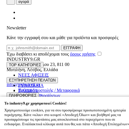
αγορά
Newsletter
Κάνε την εγγραφή σου και μάθε για προϊόντα και προσφορές
Email
ΕΓΓΡΑΦΗ
Έχω διαβάσει κι αποδέχομαι τους
όρους χρήσης
INDUSTRY9.GR
Ελευθέριου Βενιζέλου 23
,
811 00
TOP ΚΑΤΗΓΟΡΙΕΣ
Μυτιλήνη
,
Λέσβος
,
Ελλάδα
ΝΕΕΣ ΑΦΙΞΕΙΣ
22510 55629
ΑΝΔΡΙΚΑ
ΕΞΥΠΗΡΕΤΗΣΗ ΠΕΛΑΤΩΝ
info@industry9.gr
ΓΥΝΑΙΚΕΙΑ
Τρόποι Αποστολής / Μεταφορικά
ΠΑΙΔΙΚΑ
Επιστροφές προϊόντων
ΠΛΗΡΟΦΟΡΙΕΣ
ΑΞΕΣΟΥΑΡ
Συχνές ερωτήσεις
OFFERS UP TO 60%
To
industry9.gr
χρησιμοποιεί Cookies!
Εταιρικό προφίλ
Χρησιμοποιούμε cookies, για να σου προσφέρουμε προσωποποιημένη εμπειρία
Επικοινωνία
περιήγησης. Κάνε «κλικ» στο κουμπί «Αποδοχή Όλων» και βοήθησέ μας να
Όροι χρήσης
© 2026
INDUSTRY9.GR
All rights reserved
προσαρμόσουμε τις προτάσεις μας αποκλειστικά στο περιεχόμενο που σε
Designed & developed by
NETMECHANICS
ενδιαφέρει. Εναλλακτικά κλίκαρε αυτά που θες και πάτα «Αποδοχή Επιλεγμένων