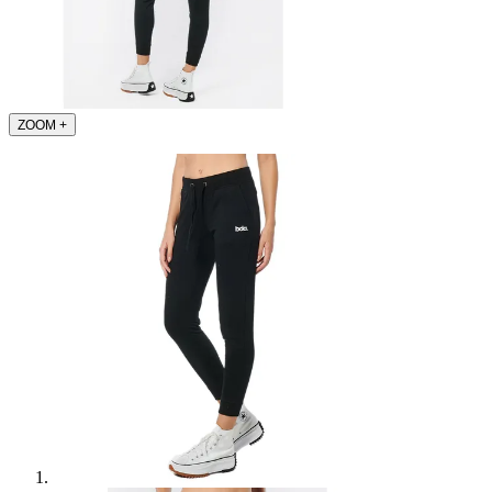
ZOOM
+