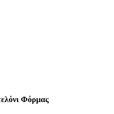
τελόνι Φόρμας