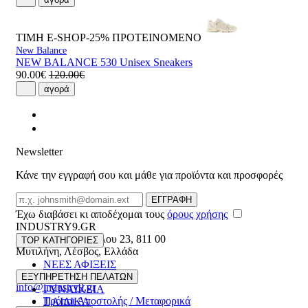
ΤΙΜΗ E-SHOP-25%
ΠΡΟΤΕΙΝΟΜΕΝΟ
New Balance
NEW BALANCE 530 Unisex Sneakers
90.00€
120.00€
αγορά
Newsletter
Κάνε την εγγραφή σου και μάθε για προϊόντα και προσφορές
Email
ΕΓΓΡΑΦΗ
Έχω διαβάσει κι αποδέχομαι τους
όρους χρήσης
INDUSTRY9.GR
Ελευθέριου Βενιζέλου 23
,
811 00
TOP ΚΑΤΗΓΟΡΙΕΣ
Μυτιλήνη
,
Λέσβος
,
Ελλάδα
ΝΕΕΣ ΑΦΙΞΕΙΣ
22510 55629
ΑΝΔΡΙΚΑ
ΕΞΥΠΗΡΕΤΗΣΗ ΠΕΛΑΤΩΝ
info@industry9.gr
ΓΥΝΑΙΚΕΙΑ
Τρόποι Αποστολής / Μεταφορικά
ΠΑΙΔΙΚΑ