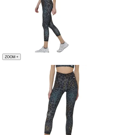
ZOOM
+