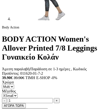
Body Action
BODY ACTION Women's
Allover Printed 7/8 Leggings
Γυναικείο Κολάν
Άμεση παραλαβή/Παράδοση σε 1-3 ημέρες
, Κωδικός
Προϊόντος:
011620-01-7-2
39.90€
39.90€
ΤΙΜΗ E-SHOP -0%
Χρώμα
Μέγεθος
Ποσότητα
product.increase.quantity
product.decrease.quantity
-
+
ΑΓΟΡΑ ΤΩΡΑ