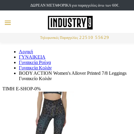
ΔΩΡΕΑΝ ΜΕΤΑΦΟΡΙΚΑ για παραγγελίες άνω των 60€.
but
MENU
Αναζήτηση
22510 55629
Τηλεφωνικές Παραγγελίες
Αρχική
ΓΥΝΑΙΚΕΙΑ
Γυναικεία Ρούχα
Γυναικεία Κολάν
BODY ACTION Women's Allover Printed 7/8 Leggings
Γυναικείο Κολάν
ΤΙΜΗ E-SHOP-0%