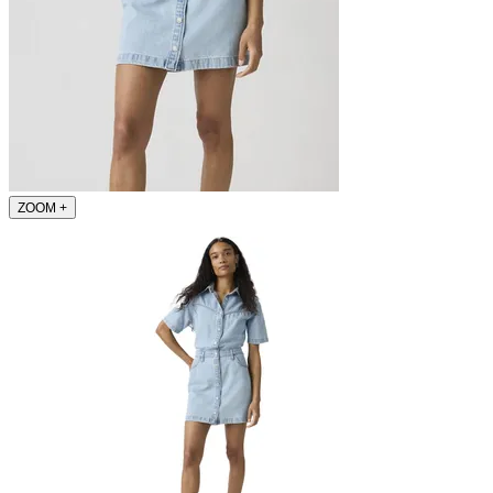
ZOOM
+