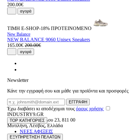
200.00€
αγορά
ΤΙΜΗ E-SHOP-18%
ΠΡΟΤΕΙΝΟΜΕΝΟ
New Balance
NEW BALANCE 9060 Unisex Sneakers
165.00€
200.00€
αγορά
Newsletter
Κάνε την εγγραφή σου και μάθε για προϊόντα και προσφορές
Email
ΕΓΓΡΑΦΗ
Έχω διαβάσει κι αποδέχομαι τους
όρους χρήσης
INDUSTRY9.GR
Ελευθέριου Βενιζέλου 23
,
811 00
TOP ΚΑΤΗΓΟΡΙΕΣ
Μυτιλήνη
,
Λέσβος
,
Ελλάδα
ΝΕΕΣ ΑΦΙΞΕΙΣ
22510 55629
ΑΝΔΡΙΚΑ
ΕΞΥΠΗΡΕΤΗΣΗ ΠΕΛΑΤΩΝ