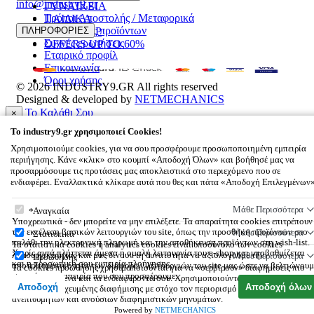
info@industry9.gr
ΓΥΝΑΙΚΕΙΑ
Τρόποι Αποστολής / Μεταφορικά
ΠΑΙΔΙΚΑ
Επιστροφές προϊόντων
ΠΛΗΡΟΦΟΡΙΕΣ
ΑΞΕΣΟΥΑΡ
Συχνές ερωτήσεις
OFFERS UP TO 60%
Εταιρικό προφίλ
Επικοινωνία
Όροι χρήσης
© 2026
INDUSTRY9.GR
All rights reserved
Designed & developed by
NETMECHANICS
Το Καλάθι Σου
×
0
To
industry9.gr
χρησιμοποιεί Cookies!
Βάλε κάτι στο καλάθι σου
Χρησιμοποιούμε cookies, για να σου προσφέρουμε προσωποποιημένη εμπειρία
περιήγησης. Κάνε «κλικ» στο κουμπί «Αποδοχή Όλων» και βοήθησέ μας να
προσαρμόσουμε τις προτάσεις μας αποκλειστικά στο περιεχόμενο που σε
ενδιαφέρει. Εναλλακτικά κλίκαρε αυτά που θες και πάτα «Αποδοχή Επιλεγμένων
To
industry9.gr
χρησιμοποιεί Cookies!
Μάθε Περισσότερα
Αναγκαία
Υποχρεωτικά - δεν μπορείτε να μην επιλέξετε. Τα απαραίτητα cookies επιτρέπουν
την εκτέλεση βασικών λειτουργιών του site, όπως την προσθήκη προϊόντων στο
Μάθε Περισσότερα
Στατιστικά
καλάθι την ηλεκτρονική πληρωμή και την αποθήκευση προϊόντων στη wish-list.
Τα στατιστικά cookies ή analytics cookies είναι υποσύνολο των cookies
Χωρίς αυτά πλήττεται άμεσα η ομαλή λειτουργία του e-shop και υποβαθμίζεται
λειτουργικότητας και μας δίνουν τη δυνατότητα να αξιολογούμε την
Μάθε Περισσότερα
Προώθησης
και η προσωπική σου εμπειρία πλοήγησης.
αποτελεσματικότητα των διάφορων λειτουργιών του site μας ώστε να βελτιώνουμ
Τα cookies προώθησης χρησιμοποιούνται για να «σερβίρουν» διαφημίσεις πιο
συνεχώς την εμπειρία που σου προσφέρουμε.
σχετικές με εσένα και τα ενδιαφέροντά σου. Χρησιμοποιούνται επίσης για την
Αποδοχή
Αποδοχή όλων
αποστολή στοχευμένης διαφήμισης με στόχο τον περιορισμό των μαζικών,
ανεπιθύμητων και ανούσιων διαφημιστικών μηνυμάτων.
Powered by
NETMECHANICS