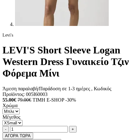
Levi's
LEVI'S Short Sleeve Logan
Western Dress Γυναικείο Τζιν
Φόρεμα Μίνι
Άμεση παραλαβή/Παράδοση σε 1-3 ημέρες
, Κωδικός
Προϊόντος:
005I60003
55.00€
79.00€
ΤΙΜΗ E-SHOP -30%
Χρώμα
Μέγεθος
Ποσότητα
product.increase.quantity
product.decrease.quantity
-
+
ΑΓΟΡΑ ΤΩΡΑ