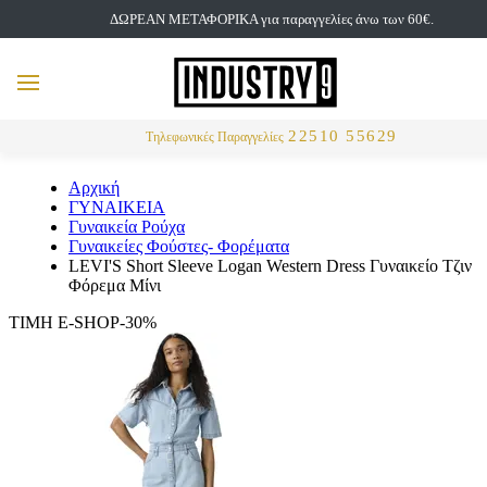
ΔΩΡΕΑΝ ΜΕΤΑΦΟΡΙΚΑ για παραγγελίες άνω των 60€.
but
MENU
Αναζήτηση
22510 55629
Τηλεφωνικές Παραγγελίες
Αρχική
ΓΥΝΑΙΚΕΙΑ
Γυναικεία Ρούχα
Γυναικείες Φούστες- Φορέματα
LEVI'S Short Sleeve Logan Western Dress Γυναικείο Τζιν
Φόρεμα Μίνι
ΤΙΜΗ E-SHOP-30%