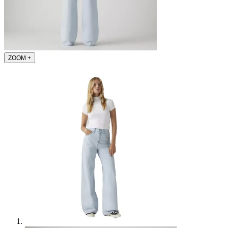
ZOOM
+