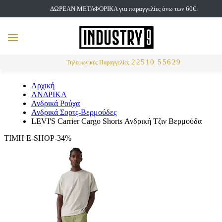
ΔΩΡΕΑΝ ΜΕΤΑΦΟΡΙΚΑ για παραγγελίες άνω των 60€.
but
MENU
Αναζήτηση
22510 55629
Τηλεφωνικές Παραγγελίες
Αρχική
ΑΝΔΡΙΚΑ
Ανδρικά Ρούχα
Ανδρικά Σορτς-Βερμούδες
LEVI'S Carrier Cargo Shorts Ανδρική Τζιν Βερμούδα
ΤΙΜΗ E-SHOP-34%