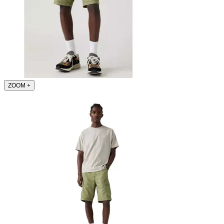
ZOOM
+