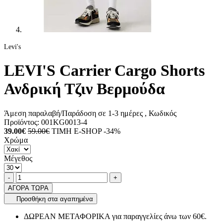
Levi's
LEVI'S Carrier Cargo Shorts
Ανδρική Τζιν Βερμούδα
Άμεση παραλαβή/Παράδοση σε 1-3 ημέρες
, Κωδικός
Προϊόντος:
001KG0013-4
39.00€
59.00€
ΤΙΜΗ E-SHOP -34%
Χρώμα
Μέγεθος
Ποσότητα
product.increase.quantity
product.decrease.quantity
-
+
ΑΓΟΡΑ ΤΩΡΑ
Προσθήκη στα αγαπημένα
ΔΩΡΕΑΝ ΜΕΤΑΦΟΡΙΚΑ για παραγγελίες άνω των 60€.