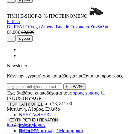
ΤΙΜΗ E-SHOP-24%
ΠΡΟΤΕΙΝΟΜΕΝΟ
Buffalo
BUFFALO Vega Athena Buckle Γυναικεία Σανδάλια
68.00€
89.90€
αγορά
Newsletter
Κάνε την εγγραφή σου και μάθε για προϊόντα και προσφορές
Email
ΕΓΓΡΑΦΗ
Έχω διαβάσει κι αποδέχομαι τους
όρους χρήσης
INDUSTRY9.GR
Ελευθέριου Βενιζέλου 23
,
811 00
TOP ΚΑΤΗΓΟΡΙΕΣ
Μυτιλήνη
,
Λέσβος
,
Ελλάδα
ΝΕΕΣ ΑΦΙΞΕΙΣ
22510 55629
ΑΝΔΡΙΚΑ
ΕΞΥΠΗΡΕΤΗΣΗ ΠΕΛΑΤΩΝ
info@industry9.gr
ΓΥΝΑΙΚΕΙΑ
Τρόποι Αποστολής / Μεταφορικά
ΠΑΙΔΙΚΑ